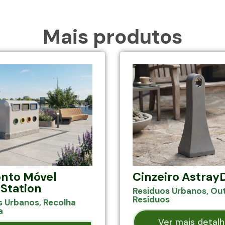
Mais produtos
nto Móvel
Cinzeiro Astray
Station
Residuos Urbanos
,
Ou
Resíduos
s Urbanos
,
Recolha
a
Ver mais detal