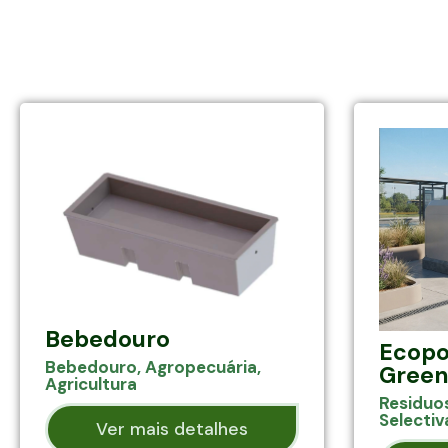
Bebedouro
Ecopo
Bebedouro
,
Agropecuária
,
Green
Agricultura
Residuo
Selectiv
Ver mais detalhes