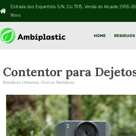
Estrada dos Espanhóis S/N, Cci 7515, Venda do Alcaide 2955-25
Novo
HOME
RESIDUOS
Contentor para Dejeto
Residuos Urbanos
,
Outros Resíduos