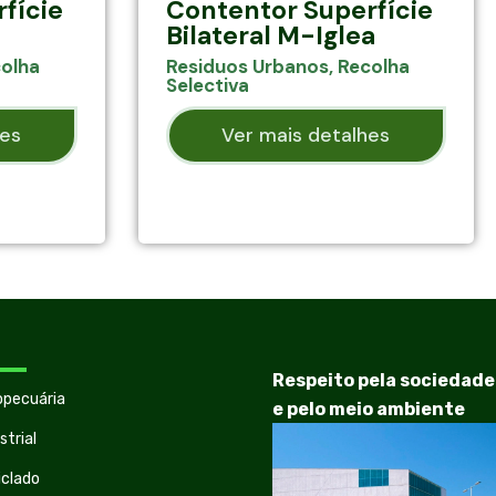
fície
Contentor Superfície
Bilateral M-Iglea
olha
Residuos Urbanos
,
Recolha
Selectiva
hes
Ver mais detalhes
Respeito pela sociedade
opecuária
e pelo meio ambiente
strial
iclado