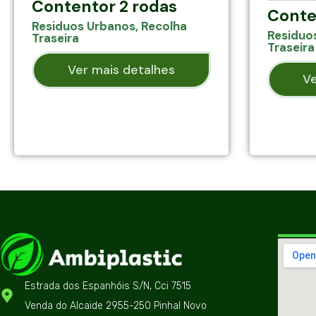
Contentor 2 rodas
Conte
Residuos Urbanos
,
Recolha
Residuo
Traseira
Traseira
Ver mais detalhes
Ve
Estrada dos Espanhóis S/N, Cci 7515
Venda do Alcaide 2955-250 Pinhal Novo