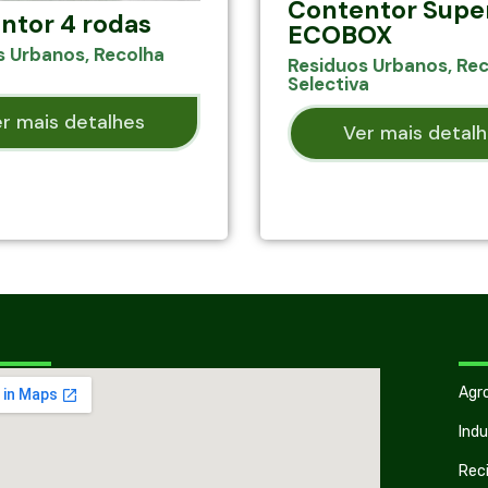
Contentor Super
ntor 4 rodas
ECOBOX
s Urbanos
,
Recolha
Residuos Urbanos
,
Rec
Selectiva
r mais detalhes
Ver mais detal
Agr
Indu
Rec