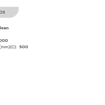
OS
Clean
000
(mm)(C):
500