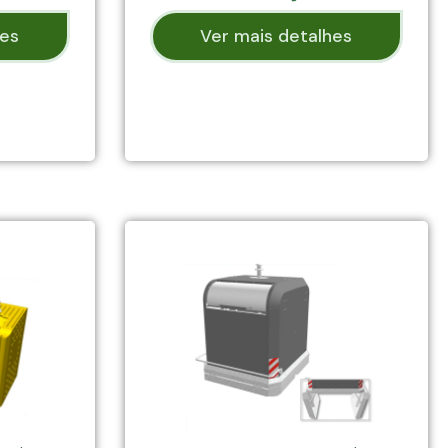
hes
Ver mais detalhes